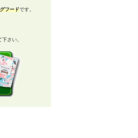
グフード
です。
て下さい。