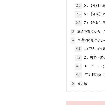
2.5
5：【性別】
2.6
6：【健康】
2.7
7：【年齢】
3
豆柴を買うなら、
4
豆柴の飼育にかか
4.1
1：豆柴の初期
4.2
2： 去勢・避
4.3
3： フード・
4.4
豆柴1頭あたり
5
まとめ