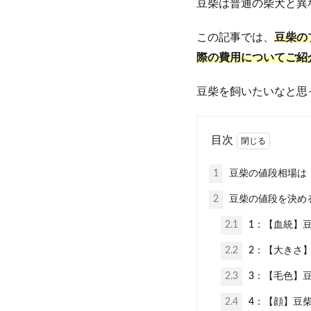
豆柴は普通の柴犬と異
この記事では、
豆柴の
際の費用についてご紹
豆柴を飼いたいなと思
目次
1
豆柴の値段相場は「
2
豆柴の値段を決め
2.1
1：【血統】
2.2
2：【大きさ
2.3
3：【毛色】
2.4
4：【顔】豆