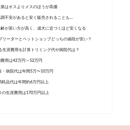
豆柴はオスよりメスのほうが高価
体調不安があると安く販売されることも…
月齢が若い方が高く、成犬に近づくほど安くなる
ブリーダーとペットショップどっちの値段が安い？
る生涯費用を計算トリミング代や病院代は？
費用は42万円～52万円
妊・病院代は年間5万〜10万円
消耗品代は年間約6万円以上
の生涯費用は170万円以上